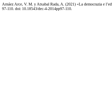
Arnáez Arce, V. M. y Atxabal Rada, A. (2021) «La democrazia e l’edu
97-110. doi: 10.18543/dec-4-2014pp97-110.