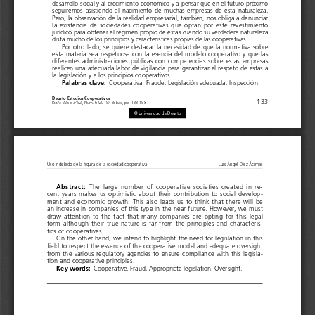
desarrollo social y al crecimiento económico y a pensar que en el futuro próximo 
seguiremos  asistiendo  al  nacimiento  de  muchas  empresas  de  esta  naturaleza. 
Pero, la observación de la realidad empresarial, también, nos obliga a denunciar 
la  existencia  de  sociedades  cooperativas  que  optan  por  este  revestimiento 
jurídico para obtener el régimen propio de éstas cuando su verdadera naturaleza 
dista mucho de los principios y características propias de las cooperativas.
Por  otro  lado,  se  quiere  destacar  la  necesidad  de  que  la  normativa  sobre 
esta  materia  sea  respetuosa  con  la  esencia  del  modelo  cooperativo  y  que  las 
diferentes  administraciones  públicas  con  competencias  sobre  estas  empresas 
realicen una adecuada labor de vigilancia para garantizar el respeto de estas a 
la legislación y a los principios cooperativos.
Palabras clave: 
Cooperativa. Fraude. Legislación adecuada. Inspección.
Deusto Estudios Cooperativos
133
ISSN: 2255-3452, Núm. 6 (2015), Bilbao, pp. 133-158
© Universidad de Deusto 
Uso indebido de la figura de la sociedad cooperativa 
Luis Ángel Díez Ácimas
Abstract: 
The  large  number  of  cooperative  societies  created  in  re-
cent  years  makes  us  optimistic  about  their  contribution  to  social  develop-
ment  and  economic  growth.  This  also  leads  us  to  think  that  there  will  be 
an increase in companies of this type in the near future. However, we must 
draw  attention  to  the  fact  that  many  companies  are  opting  for  this  legal 
form  although  their  true  nature  is  far  from  the  principles  and  characteris-
tics of cooperatives.
On the other hand, we intend to highlight the need for legislation in this 
field to respect the essence of the cooperative model and adequate oversight 
from the various regulatory agencies to ensure compliance with this legisla-
tion and cooperative principles.
Key words:
Cooperative. Fraud. Appropriate legislation. Oversight. 