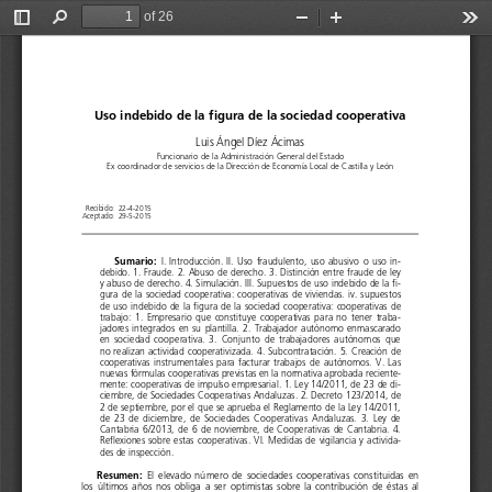
of 26
Toggle
Find
Zoom
Zoom
Too
Sidebar
Out
In
Uso indebido de la figura de la sociedad cooperativa
Luis Ángel Díez Ácimas
Funcionario de la Administración General del Estado 
Ex coordinador de servicios de la Dirección de Economía Local de Castilla y León
  Recibido: 
22-4-2015 
 Aceptado: 
29-5-2015
Sumario:
  I.  Introducción.  II.  Uso  fraudulento,  uso  abusivo  o  uso  in-
debido. 1. Fraude. 2. Abuso de derecho. 3. Distinción entre fraude de ley 
y abuso de derecho. 4. Simulación. III. Supuestos de uso indebido de la fi-
gura  de  la  sociedad  cooperativa:  cooperativas  de  viviendas.  iv.  supuestos 
de  uso  indebido  de  la  figura  de  la  sociedad  cooperativa:  cooperativas  de 
trabajo:  1.  Empresario  que  constituye  cooperativas  para  no  tener  traba
-
jadores  integrados  en  su  plantilla.  2.  Trabajador  autónomo  enmascarado 
en  sociedad  cooperativa.  3.  Conjunto  de  trabajadores  autónomos  que 
no  realizan  actividad  cooperativizada.  4.  Subcontratación.  5.  Creación  de 
cooperativas  instrumentales  para  facturar  trabajos  de  autónomos.  V.  Las 
nuevas fórmulas cooperativas previstas en la normativa aprobada reciente-
mente: cooperativas de impulso empresarial. 1. Ley 14/2011, de 23 de di-
ciembre, de Sociedades Cooperativas Andaluzas. 2. Decreto 123/2014, de 
2 de septiembre, por el que se aprueba el Reglamento de la Ley 14/2011, 
de  23  de  diciembre,  de  Sociedades  Cooperativas  Andaluzas.  3.  Ley  de 
Cantabria  6/2013,  de  6  de  noviembre,  de  Cooperativas  de  Cantabria.  4. 
Reflexiones sobre estas cooperativas. VI. Medidas de vigilancia y activida-
des de inspección.
Resumen: 
El  elevado  número  de  sociedades  cooperativas  constituidas  en 
los  últimos  años  nos  obliga  a  ser  optimistas  sobre  la  contribución  de  éstas  al 