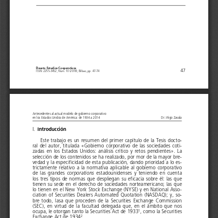
Deusto Estudios Cooperativos
47
ISSN: 2255-3452, Núm. 10 (2018), Bilbao, pp. 47-74
Antecedentes al actual modelo de gobierno corporativo  
en los Estados Unidos de América: de 1934 a 2014 
Dr. Iñigo Zavala
Introducción
I. 
Este trabajo es un resumen del primer capítulo de la Tesis docto-
ral  del  autor,  titulada  «Gobierno  corporativo  de  las  sociedades  coti-
zadas  en  los  Estados  Unidos:  análisis  crítico  y  retos  pendientes».  La 
selección de los contenidos se ha realizado, por mor de la mayor bre-
vedad y la especificidad de esta publicación, dando prioridad a lo es-
trictamente  relativo  a  la  normativa  aplicable  al  gobierno  corporativo 
corporations
de  las  grandes 
  estadounidenses  y  teniendo  en  cuenta 
los  tres  tipos  de  normas  que  despliegan  su  eficacia  sobre  él:  las  que 
tienen  su  sede  en  el  derecho  de  sociedades  norteamericano;  las  que 
lo tienen en el New York Stock Exchange (NYSE) y en National Asso-
ciation  of  Securities  Dealers  Automated  Quotation  (NASDAQ);  y,  so-
bre  todo,  lasa  que  proceden  de  la  Securities  Exchange  Commission 
(SEC),  en  virtud  de  la  facultad  delegada  que,  en  el  ámbito  que  nos 
ocupa, le otorgan tanto la Securities Act de 1933
, como la Securities 
1
Exchange Act de 1934
.
2