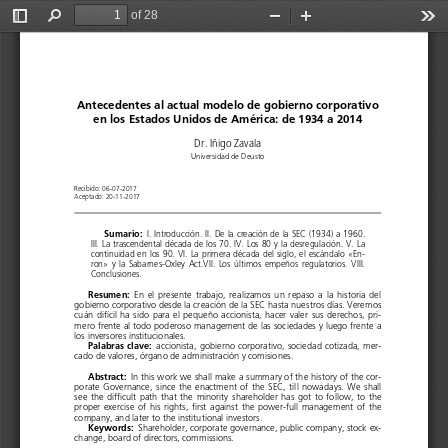
of 28
Toggle
Find
Zoom
Zoom
Too
Sidebar
Out
In
Antecedentes al actual modelo de gobierno corporativo 
en los Estados Unidos de América: de 1934 a 2014
Dr. Iñigo Zavala
Universidad de Deusto
Recibido: 06-07-2017 
Aceptado: 20-11-2017
Sumario:
  I. Introducción. II. 
De la creación de la SEC (1934) a 1960. 
III. La trascendental década de los 70. IV. 
Los 80 y la desregulación. V. 
La 
continuidad en los 90. VI. La primera década del siglo, el escándalo «En-
ron»  y  la  Sabarnes-Oxley  Act.VII.  Los  últimos  empeños  regulatorios.  VIII. 
Conclusiones.
Resumen:
En  el  presente  trabajo,  realizamos  un  repaso  a  la  historia  del 
gobierno corporativo desde la creación de la SEC hasta nuestros días. Veremos 
cuán  difícil  ha  sido  para  el  pequeño  accionista,  hacer  valer  sus  derechos,  pri-
mero frente al todo poderoso management de las sociedades y luego frente a 
los inversores institucionales.
Palabras clave:
accionista, gobierno corporativo, sociedad cotizada, mer-
cado de valores, órgano de administración y comisiones.
Abstract: 
In this work we shall make a summary of the history of the cor-
porate  Governance,  since  the  enactment  of  the  SEC,  till  nowadays.  We  shall 
see  the  difficult  path  that  the  minority  shareholder  has  got  to  follow,  to  the 
proper  exercise  of  his  rights,  first  against  the  power-full  management  of  the 
company, and later to the institutional investors.
Keywords:
Shareholder, corporate governance, public company, stock ex-
change, board of directors, commissions.