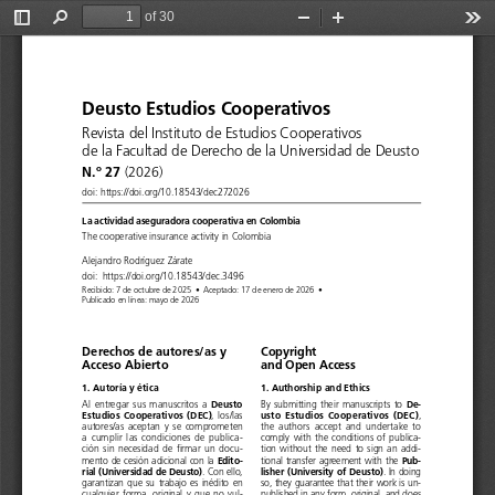
of 30
Toggle
Find
Zoom
Zoom
Too
Sidebar
Out
In
Deusto Estudios Cooperativos
Revista del Instituto de Estudios Cooperativos 
de la Facultad de Derecho de la Universidad de Deusto
N.º 27 
(2026)
doi: https://doi.org/10.18543/dec272026
La actividad aseguradora cooperativa en Colombia
The cooperative insurance activity in Colombia
Alejandro Rodríguez Zárate
doi:
https://doi.org/10.18543/dec.3496
Recibido: 7 de octubre de 2025
•
Aceptado: 17 de ener
o de 2026
•
Publicado en línea: mayo de 2026
Derechos de autores/as y  
Copyright 
Acceso Abierto
and Open Access
1. Autoría y ética
1. Authorship and Ethics
Deusto 
De-
Al  entregar  sus  manuscritos  a  
By  submitting  their  manuscripts  to  
Estudios  Cooperativos  (DEC)
usto  Estudios  Cooperativos  (DEC)
,  los/las  
, 
autores/as  aceptan  y  se  comprometen  
the  authors  accept  and  undertake  to  
a  cumplir  las  condiciones  de  publica-
comply  with  the  conditions  of  publica-
ción  sin  necesidad  de  firmar  un  docu
-
tion  without  the  need  to  sign  an  addi-
Edito-
Pub-
mento  de  cesión  adicional  con  la  
tional  transfer  agreement  with  the  
rial (Universidad de Deusto)
lisher (University of Deusto)
. Con ello, 
. In doing 
garantizan  que  su  trabajo  es  inédito  en  
so, they guarantee that their work is un-
cualquier  forma,  original  y  que  no  vul-
published in any form, original, and does 