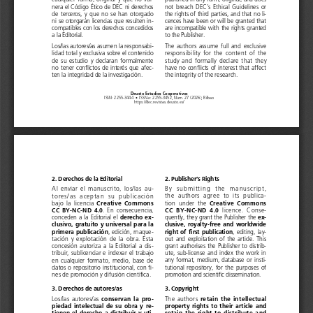
nera el Código Ético de DEC ni derechos 
not  breach  DEC’s  Ethical  Guidelines  or  
de  terceros,  y  que  no  se  han  otorgado  
the rights of third parties, and that no li-
ni se otorgarán licencias que resulten in-
cences have been or will be granted that 
compatibles con los derechos concedidos 
are incompatible with the rights granted 
a la Editorial. 
to the Publisher.
Los/las autores/as asumen la responsabi-
The  authors  assume  full  and  exclusive  
lidad total y exclusiva sobre el contenido 
responsibility  for  the  content  of  the  
de  su  estudio  y  declaran  formalmente  
study  and  formally  declare  that  they  
no  tener  conflictos  de  interés  que  afec-
have no conflicts of interest that affect 
ten la integridad de la investigación.
the integrity of the research.
Deusto Estudios Cooperativos
ISSN: 2255-3444
•
ISSN-e: 2255-3452, Núm. 27 (2026), Bilbao
https://dec.r
evistas.deusto.es/
2. Publisher’s Rights
2. Derechos de la Editorial
By  submitting  the  manuscript,  
Al  enviar  el  manuscrito,  los/las  au-
the  authors  agree  to  its  publica-
tores/as  aceptan  su  publicación  
Creative  Commons  
Creative  Commons  
tion  under  the  
bajo  la  licencia  
CC  BY-NC-ND  4.0
CC  BY-NC-ND  4.0
  licence.  Conse-
.  En  consecuencia,  
ex-
derecho ex-
quently, they grant the Publisher the 
conceden a la Editorial el 
clusive,  royalty-free  and  worldwide  
clusivo, gratuito y universal para la 
right  of  first  publication
primera publicación
,  editing,  lay-
, edición, maque-
out  and  exploitation  of  the  article.  This  
tación  y  explotación  de  la  obra.  Esta  
grant  authorises  the  Publisher  to  distrib-
concesión  autoriza  a  la  Editorial  a  dis-
ute,  sub-license  and  index  the  work  in  
tribuir, sublicenciar e indexar el trabajo 
any  format,  medium,  database  or  insti-
en  cualquier  formato,  medio,  base  de  
tutional  repository,  for  the  purposes  of  
datos o repositorio institucional, con fi-
promotion and scientific dissemination.
nes de promoción y difusión científica.
3. Copyright
3. Derechos de autores/as
retain  the  intellectual  
conservan  la  pro-
The  authors  
Los/las  autores/as  
property  rights  to  their  article  and  
piedad  intelectual  de  su  obra  y  re-
retain  the  right  to  distribute  and  
tienen  el  derecho  a  distribuir  y  uti-