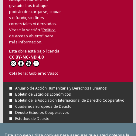
gratuito. Los trabajos
podrán descargarse, copiar
y difundir, sin fines
comerciales ni derivadas.
Véase la sección “
Política
de acceso abierto
” para
más información.
Esta obra está bajo licencia
CC BY-NC-ND 4.0
Gobierno Vasco
Colabora
Anuario de Acción Humanitaria y Derechos Humanos
Boletín de Estudios Económicos
Boletín de la Asociación Internacional de Derecho Cooperativo
Cuadernos Europeos de Deusto
Deusto Estudios Cooperativos
Estudios de Deusto
Revista Deusto de Derechos Humanos
Tuning Journal for Higher Education
Este sitio web utiliza cookies para asegurar que usted obtenga la