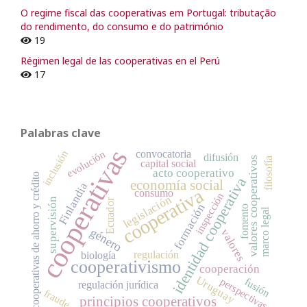
O regime fiscal das cooperativas em Portugal: tributação
do rendimento, do consumo e do património
19
Régimen legal de las cooperativas en el Perú
17
Palabras clave
cooperativas
convocatoria
inclusión
evolución
difusión
valores cooperativos
filosofía
capital social
acto cooperativo
cooperativas de ahorro y crédito
identidad cooperativa
economía social
Finlandia
cooperativa
consumo
inspección
legislación
supervisión
Ecuador
formación
fomento
marco legal
género
valores
regulación
biología
cooperativismo
cooperación
Uruguay
perspectivas
fusión
regulación jurídica
fraude
principios cooperativos