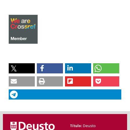
Deusto
Título