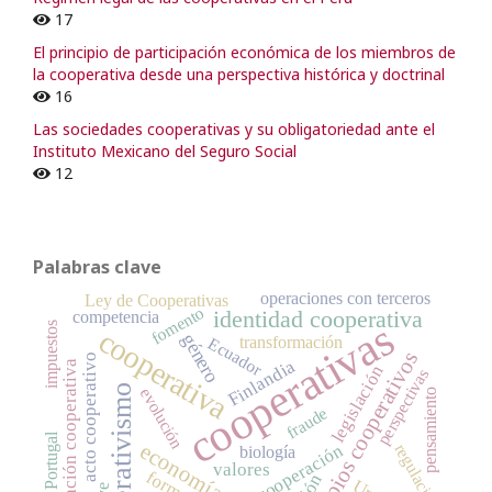
17
El principio de participación económica de los miembros de
la cooperativa desde una perspectiva histórica y doctrinal
16
Las sociedades cooperativas y su obligatoriedad ante el
Instituto Mexicano del Seguro Social
12
Palabras clave
operaciones con terceros
Ley de Cooperativas
fomento
identidad cooperativa
competencia
cooperativas
impuestos
cooperativa
género
transformación
Ecuador
principios cooperativos
acto cooperativo
Finlandia
legislación cooperativa
legislación
perspectivas
cooperativismo
evolución
pensamiento
fraude
Portugal
economía social
cooperación
regulación
biología
valores