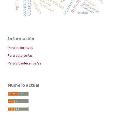
formación
supervisión
Uruguay
cooperative
inclusión
democracia
economía
consumo
fusión
Información
Para lectores/as
Para autores/as
Para bibliotecarios/as
Número actual