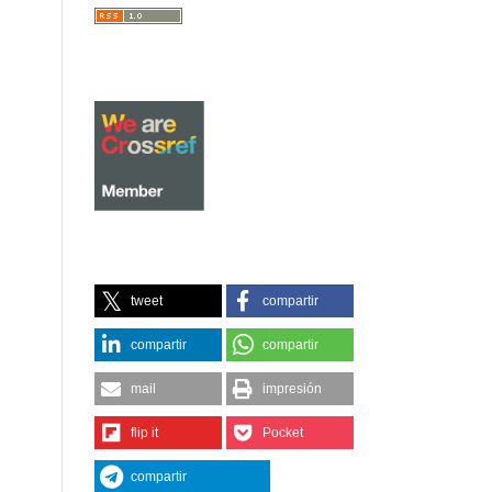
tweet
compartir
compartir
compartir
mail
impresión
flip it
Pocket
compartir