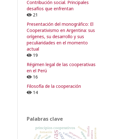
Contribución social. Principales
desafíos que enfrentan
21
Presentación del monográfico: El
Cooperativismo en Argentina: sus
orígenes, su desarrollo y sus
peculiaridades en el momento
actual
19
Régimen legal de las cooperativas
en el Perú
16
Filosofía de la cooperación
14
Palabras clave
fomento
principios cooperativos
filosofía
formación
perspectivas
supervisión
socios
fusión