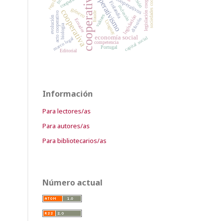
sociedades cooperativas
cooperativas
legislación cooperativa
valores cooperativos
cooperativismo
regulación
cooperación
Finlandia
inclusión
género
cooperativa
fraude
acto cooperativo
valores
legislación
evolución
difusión
Ecuador
Uruguay
biología
economía social
capital social
marco legal
competencia
Portugal
Editorial
Información
Para lectores/as
Para autores/as
Para bibliotecarios/as
Número actual