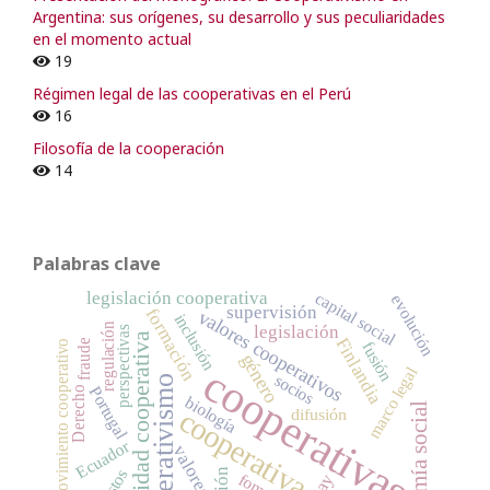
Argentina: sus orígenes, su desarrollo y sus peculiaridades
en el momento actual
19
Régimen legal de las cooperativas en el Perú
16
Filosofía de la cooperación
14
Palabras clave
legislación cooperativa
capital social
evolución
supervisión
formación
valores cooperativos
inclusión
regulación
legislación
perspectivas
identidad cooperativa
Finlandia
fraude
movimiento cooperativo
fusión
género
cooperativas
marco legal
socios
cooperativismo
Portugal
Derecho
biología
economía social
difusión
cooperativa
Ecuador
valores