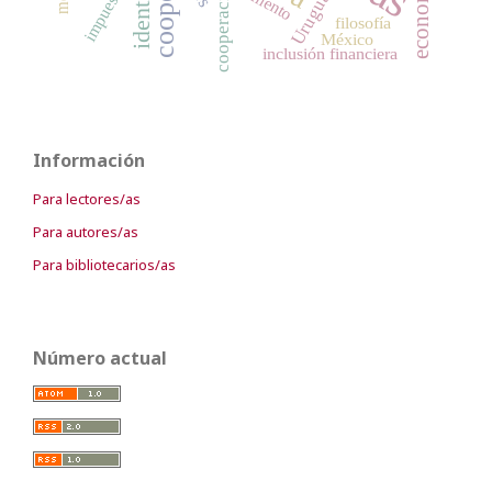
impuestos
cooperación
Uruguay
fomento
filosofía
México
inclusión financiera
Información
Para lectores/as
Para autores/as
Para bibliotecarios/as
Número actual