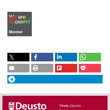
Deusto
Título