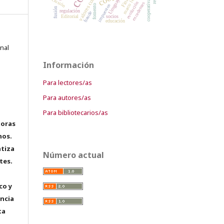
marco legal
inclusión
Uruguay
evolución
excedentes
impuestos
fomento
fusión
regulación
fraude
Editorial
socios
educación
onal
Información
Para lectores/as
Para autores/as
Para bibliotecarios/as
toras
hos.
tiza
Número actual
tes.
co y
encia
ta