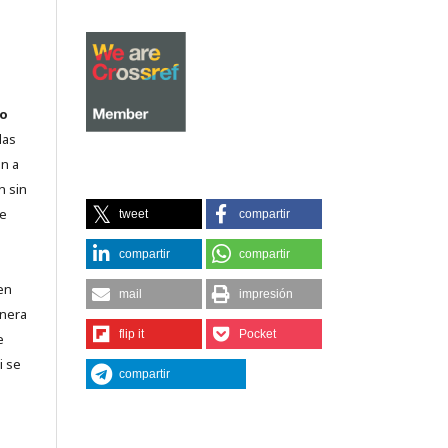
o
las
n a
n sin
de
tweet
compartir
compartir
compartir
en
mail
impresión
lnera
flip it
Pocket
e
i se
compartir