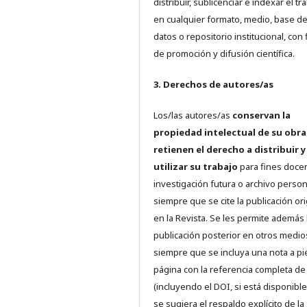
distribuir, sublicenciar e indexar el tr
en cualquier formato, medio, base d
datos o repositorio institucional, con 
de promoción y difusión científica.
3. Derechos de autores/as
Los/las autores/as
conservan la
propiedad intelectual de su obra
retienen el derecho a distribuir y
utilizar su trabajo
para fines doce
investigación futura o archivo person
siempre que se cite la publicación ori
en la Revista. Se les permite además 
publicación posterior en otros medio
siempre que se incluya una nota a pi
página con la referencia completa d
(incluyendo el DOI, si está disponible
se sugiera el respaldo explícito de la