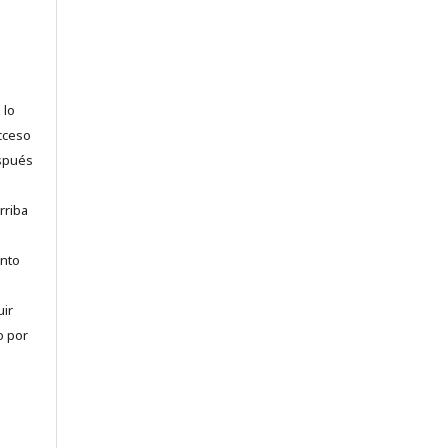
 lo
acceso
espués
rriba
anto
uir
o por