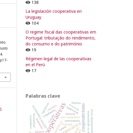
138
La legislación cooperativa en
Uruguay
104
O regime fiscal das cooperativas em
Portugal: tributação do rendimento,
unto
do consumo e do património
eusto
19
34.
Régimen legal de las cooperativas
pp17-
en el Perú
17
Palabras clave
cooperativas
Derecho
legislación
economía
cooperativismo
consumo
economía social
supervisión
n
cooperación
responsabilidad social
cooperativas no agropecuarias
difusión
Ecuador
perspectivas
cooperative
acto cooperativo
formación
convocatoria
valores cooperativos
cooperativa
Portugal
valores
Finlandia
género