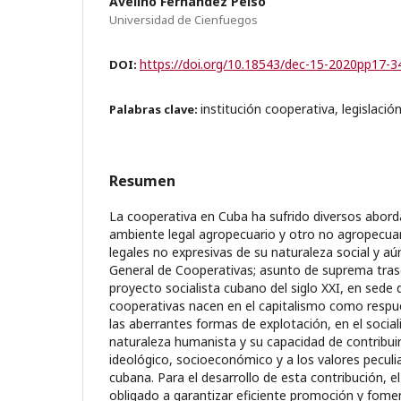
Avelino Fernández Peiso
Universidad de Cienfuegos
https://doi.org/10.18543/dec-15-2020pp17-3
DOI:
institución cooperativa, legislaci
Palabras clave:
Resumen
La cooperativa en Cuba ha sufrido diversos abor
ambiente legal agropecuario y otro no agropecua
legales no expresivas de su naturaleza social y 
General de Cooperativas; asunto de suprema tras
proyecto socialista cubano del siglo XXI, en sede d
cooperativas nacen en el capitalismo como respu
las aberrantes formas de explotación, en el soci
naturaleza humanista y su capacidad de contribuir 
ideológico, socioeconómico y a los valores peculi
cubana. Para el desarrollo de esta contribución, 
obligado a garantizar eficiente promoción y fome