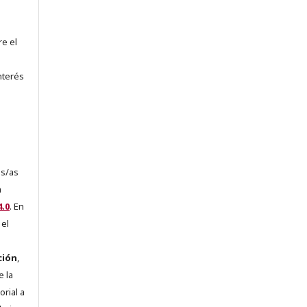
re el
nterés
es/as
a
.0
. En
 el
ción
,
e la
orial a