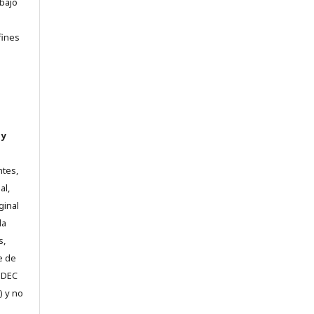
abajo
e
fines
 y
ntes,
al,
ginal
la
s,
e de
e DEC
) y no