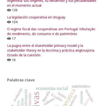
Argentina: sus orígenes, su desarrollo y sus peculiaridades
en el momento actual
139
La legislación cooperativa en Uruguay
104
O regime fiscal das cooperativas em Portugal: tributação
do rendimento, do consumo e do património
17
La pugna entre el shareholder primacy model y la
stakeholder theory en la doctrina y práctica anglosajona.
Estado de la cuestión
16
Palabras clave
stakeholders
economía social
cooperativa
evolución
inclusión
transformación
filosofía
consumo
fusión
Ecuador
formación
regulación
valores