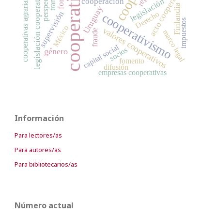
cooperativas
acto cooperativo
perspectivas
legislación cooperativa
legislación
cooperación
cooperativas agrarias
Finlandia
Uruguay
supervisión
Derecho
cooperativismo
impuestos
México
valores cooperativos
fraude
marco legal
capital social
socios
género
fomento
difusión
empresas cooperativas
Información
Para lectores/as
Para autores/as
Para bibliotecarios/as
Número actual