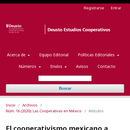
Registrarse
Entrar
Acerca de
Equipo Editorial
Políticas Editoriales
Números
Envíos
Avisos
Contacto
Buscar
Inicio
/
Archivos
/
Núm. 16 (2020): Las Cooperativas en México
/
Artículos
El cooperativismo mexicano a