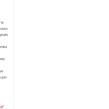
 lo
acceso
espués
rriba
anto
uir
o por
/a
”