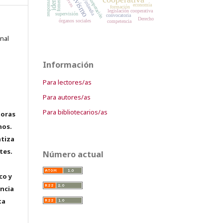
fomento
cooperación
Finlandia
economía
formación
legislación cooperativa
supervisión
convocatoria
Derecho
órganos sociales
competencia
onal
Información
Para lectores/as
Para autores/as
Para bibliotecarios/as
toras
hos.
tiza
tes.
Número actual
co y
encia
ta