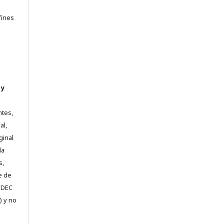
e
fines
 y
ntes,
al,
ginal
la
s,
e de
e DEC
) y no