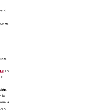
re el
nterés
es/as
a
.0
. En
 el
ción
,
e la
orial a
abajo