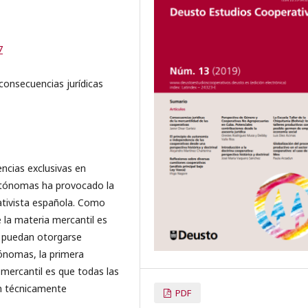
7
consecuencias jurídicas
ncias exclusivas en
utónomas ha provocado la
rativista española. Como
 la materia mercantil es
o puedan otorgarse
ónomas, la primera
 mercantil es que todas las
n técnicamente
PDF