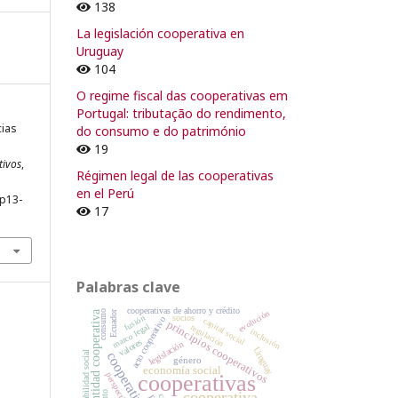
138
La legislación cooperativa en
Uruguay
104
O regime fiscal das cooperativas em
Portugal: tributação do rendimento,
cias
do consumo e do património
19
tivos
,
Régimen legal de las cooperativas
en el Perú
pp13-
17
Palabras clave
cooperativas de ahorro y crédito
evolución
Ecuador
identidad cooperativa
consumo
fusión
socios
acto cooperativo
capital social
principios cooperativos
marco legal
regulación
inclusión
valores
legislación
Uruguay
responsabilidad social
cooperativismo
género
economía social
cooperativas
perspectivas
cooperativa