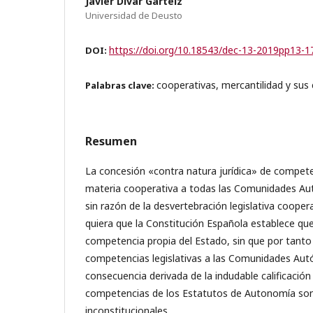
Javier Divar Garteiz
Universidad de Deusto
https://doi.org/10.18543/dec-13-2019pp13-1
DOI:
cooperativas, mercantilidad y sus 
Palabras clave:
Resumen
La concesión «contra natura jurídica» de compete
materia cooperativa a todas las Comunidades A
sin razón de la desvertebración legislativa coope
quiera que la Constitución Española establece que
competencia propia del Estado, sin que por tant
competencias legislativas a las Comunidades Aut
consecuencia derivada de la indudable calificación
competencias de los Estatutos de Autonomía so
inconstitucionales.