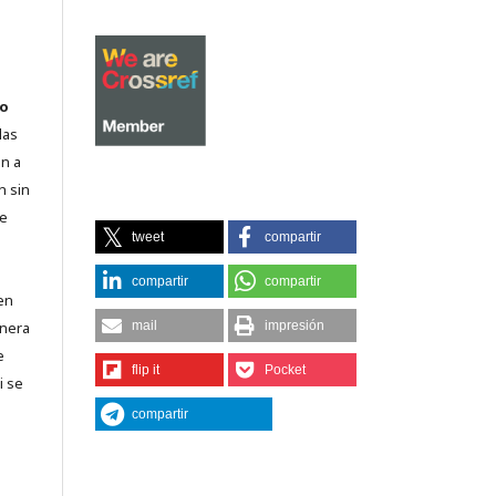
o
las
n a
n sin
de
tweet
compartir
compartir
compartir
en
lnera
mail
impresión
e
flip it
Pocket
i se
compartir