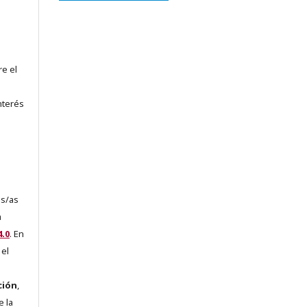
re el
nterés
es/as
a
.0
. En
 el
ción
,
e la