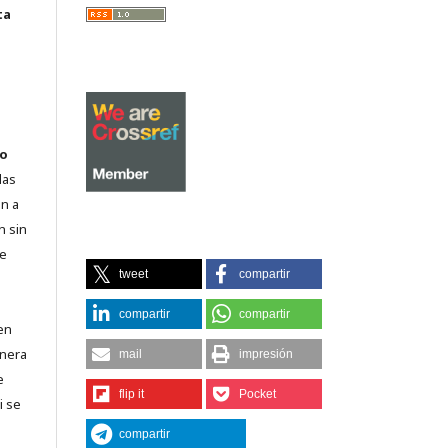
ta
o
las
n a
n sin
de
tweet
compartir
compartir
compartir
en
lnera
mail
impresión
e
flip it
Pocket
i se
compartir