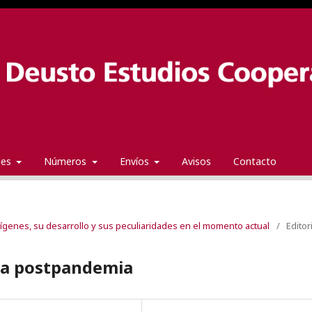
ales
Números
Envíos
Avisos
Contacto
rígenes, su desarrollo y sus peculiaridades en el momento actual
/
Editor
 la postpandemia