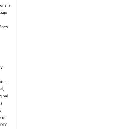
orial a
abajo
e
fines
 y
ntes,
al,
ginal
la
s,
e de
e DEC