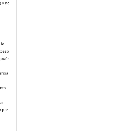
) y no
 lo
acceso
espués
rriba
anto
uir
o por