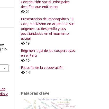
Contribución social. Principales
desafíos que enfrentan
21
Presentación del monográfico: El
Cooperativismo en Argentina: sus
orígenes, su desarrollo y sus
peculiaridades en el momento
actual
19
sto
), 17-
Régimen legal de las cooperativas
en el Perú
16
Filosofía de la cooperación
14
o en
Palabras clave
llo y
legislación cooperativa
fomento
México
regulación
capital social
acto cooperativo
marco legal
impuestos
Uruguay
convocatoria
Finlandia