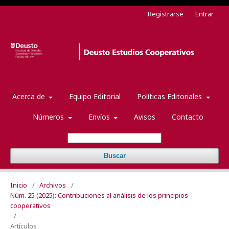
Registrarse
Entrar
Acerca de
Equipo Editorial
Políticas Editoriales
Números
Envíos
Avisos
Contacto
Buscar
Inicio
/
Archivos
/
Núm. 25 (2025): Contribuciones al análisis de los principios
cooperativos
/
Artículos