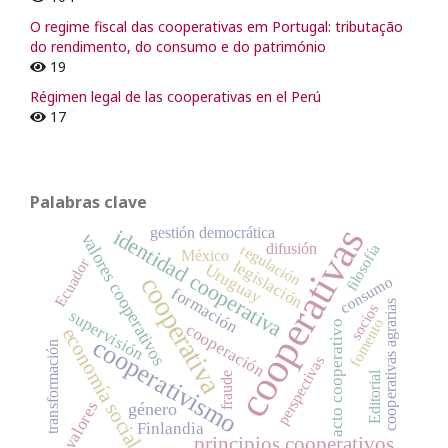
O regime fiscal das cooperativas em Portugal: tributação
do rendimento, do consumo e do património
19
Régimen legal de las cooperativas en el Perú
17
Palabras clave
cooperativas
gestión democrática
identidad cooperativa
valores cooperativos
difusión
filosofía
regulación
México
Ecuador
legislación
Uruguay
cooperativa
consumo
formación
cooperativas agrarias
socios
supervisión
fomento
acto cooperativo
cooperación
economía social
cooperativismo
transformación
perspectivas
Editorial
fraude
valores
género
Finlandia
principios cooperativos