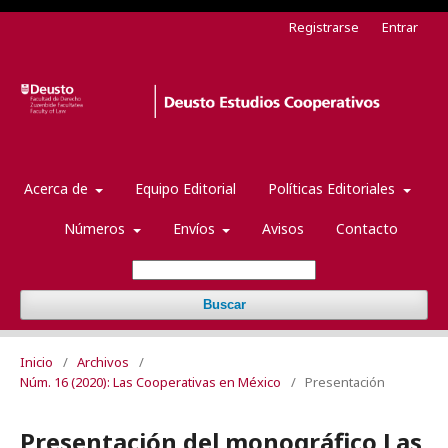
Registrarse
Entrar
Acerca de
Equipo Editorial
Políticas Editoriales
Números
Envíos
Avisos
Contacto
Buscar
Inicio
/
Archivos
/
Núm. 16 (2020): Las Cooperativas en México
/
Presentación
Presentación del monográfico Las