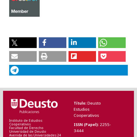
Deusto
Título
Estudios
Cooperativos
Instituto de Estudios
2255-
ISSN (Papel)
Cooperativos
Facultad de Derecho
3444
Universidad de Deusto
Avenida de las Universidades 24