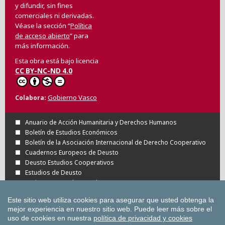
y difundir, sin fines
comerciales ni derivadas.
Véase la sección “
Política
de acceso abierto
” para
más información.
Esta obra está bajo licencia
CC BY-NC-ND 4.0
Gobierno Vasco
Colabora
Anuario de Acción Humanitaria y Derechos Humanos
Boletín de Estudios Económicos
Boletín de la Asociación Internacional de Derecho Cooperativo
Cuadernos Europeos de Deusto
Deusto Estudios Cooperativos
Estudios de Deusto
Revista Deusto de Derechos Humanos
Tuning Journal for Higher Education
Este sitio web utiliza cookies para asegurar que usted obtenga la
Todas las Revistas Científicas de Deusto en
mejor experiencia en nuestro sitio web.
Puede leer más sobre el
OJS
uso de cookies en nuestra
política de privacidad y cookies
Todas las publicaciones de la Universidad