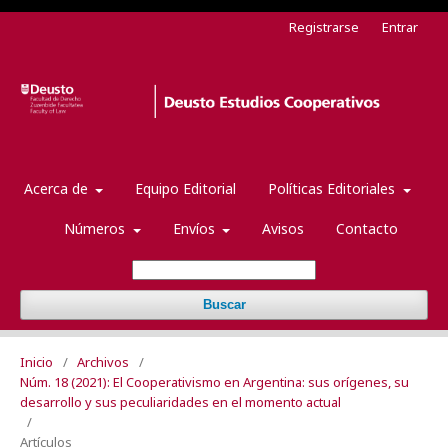
Registrarse
Entrar
Acerca de
Equipo Editorial
Políticas Editoriales
Números
Envíos
Avisos
Contacto
Buscar
Inicio
/
Archivos
/
Núm. 18 (2021): El Cooperativismo en Argentina: sus orígenes, su
desarrollo y sus peculiaridades en el momento actual
/
Artículos