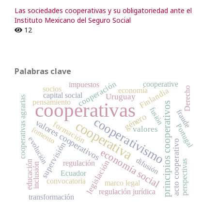
Las sociedades cooperativas y su obligatoriedad ante el
Instituto Mexicano del Seguro Social
12
Palabras clave
cooperación
cooperative
impuestos
socios
Derecho
Finlandia
economía
capital social
Uruguay
cooperativas agrarias
pensamiento
cooperativas
principios cooperativos
fusión
fraude
género
cooperativismo
valores cooperativos
cooperativa
formación
Portugal
valores
fomento
evolución
acto cooperativo
supervisión
economía social
difusión
legislación
perspectivas
regulación
educación
inclusión
Ecuador
convocatoria
marco legal
regulación jurídica
transformación