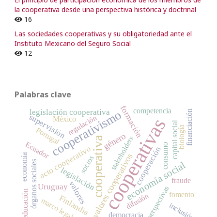
la cooperativa desde una perspectiva histórica y doctrinal
16
Las sociedades cooperativas y su obligatoriedad ante el
Instituto Mexicano del Seguro Social
12
Palabras clave
formación
competencia
legislación cooperativa
cooperativismo
financiación
supervisión
regulación
cooperativas
México
capital social
biología
Portugal
género
cooperativa
stakeholders
Ecuador
consumo
acto cooperativo
cooperación
valores cooperativos
economía
socios
órganos sociales
economía social
legislación
fraude
valores
Uruguay
perspectivas
educación
fomento
difusión
Finlandia
marco legal
inclusión
democracia