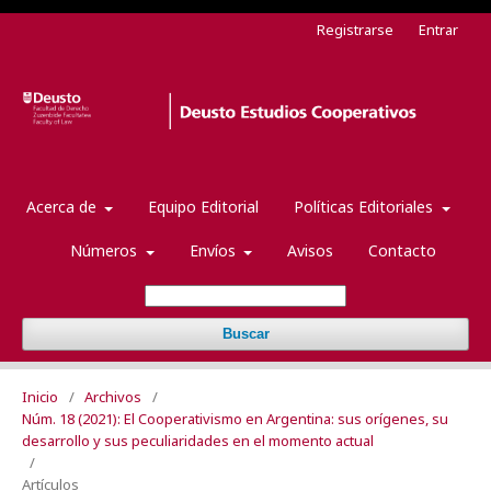
Registrarse
Entrar
Acerca de
Equipo Editorial
Políticas Editoriales
Números
Envíos
Avisos
Contacto
Buscar
Inicio
/
Archivos
/
Núm. 18 (2021): El Cooperativismo en Argentina: sus orígenes, su
desarrollo y sus peculiaridades en el momento actual
/
Artículos