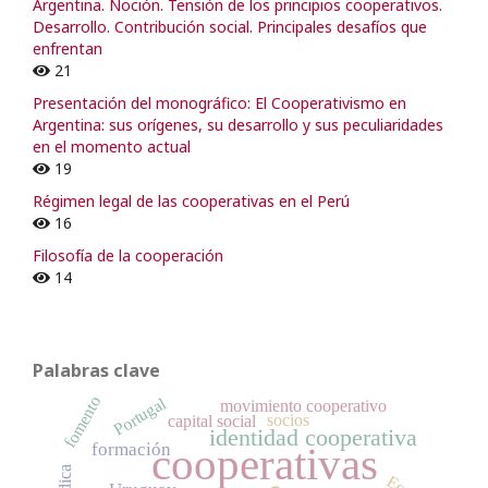
Argentina. Noción. Tensión de los principios cooperativos.
Desarrollo. Contribución social. Principales desafíos que
enfrentan
21
Presentación del monográfico: El Cooperativismo en
Argentina: sus orígenes, su desarrollo y sus peculiaridades
en el momento actual
19
Régimen legal de las cooperativas en el Perú
16
Filosofía de la cooperación
14
Palabras clave
fomento
Portugal
movimiento cooperativo
socios
capital social
identidad cooperativa
cooperativas
formación