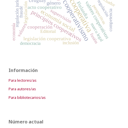
regulación jurídica
Ecuador
cooperativa
Uruguay
cooperativismo
regulación
género
valores cooperativos
Finlandia
legislación
perspectivas
acto cooperativo
fraude
supervisión
economía social
principios cooperativos
competencia
marco legal
valores
economía
cooperación
Editorial
fusión
legislación cooperativa
inclusión
democracia
Información
Para lectores/as
Para autores/as
Para bibliotecarios/as
Número actual