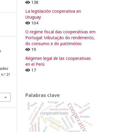
138
La legislación cooperativa en
Uruguay
104
O regime fiscal das cooperativas em
Portugal: tributação do rendimento,
do consumo e do património
19
s
Régimen legal de las cooperativas
en el Perú
dades
17
, n.º 21
Palabras clave
difusión
Portugal
fraude
economía social
cooperativas
socios
fomento
fusión
evolución
legislación
capital social
asesoría jurídica
cooperativismo
género
supervisión
marco legal
Ecuador
valores
cooperativa
cooperación
valores cooperativos
inclusión
Finlandia
formación
educación
Uruguay
regulación