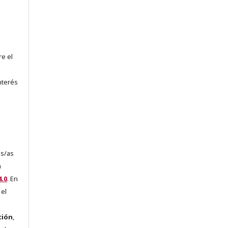
re el
nterés
es/as
a
.0
. En
 el
ción
,