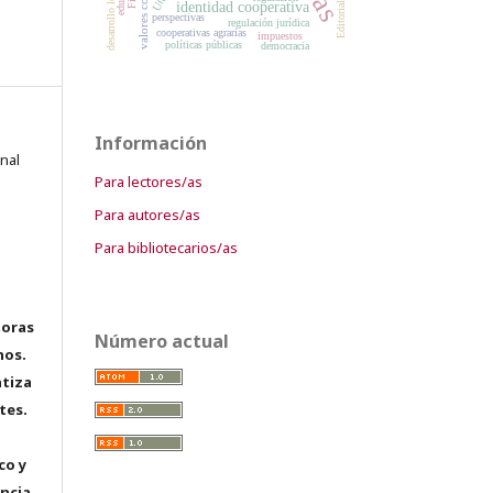
desarrollo local
identidad cooperativa
Editorial
perspectivas
regulación jurídica
cooperativas agrarias
impuestos
políticas públicas
democracia
Información
onal
Para lectores/as
Para autores/as
Para bibliotecarios/as
toras
Número actual
hos.
tiza
tes.
co y
encia