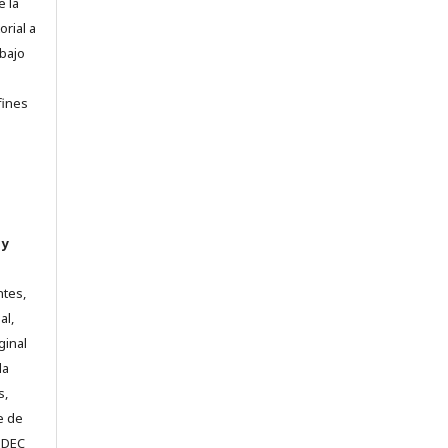
e la
orial a
abajo
e
fines
 y
ntes,
al,
ginal
la
s,
e de
e DEC