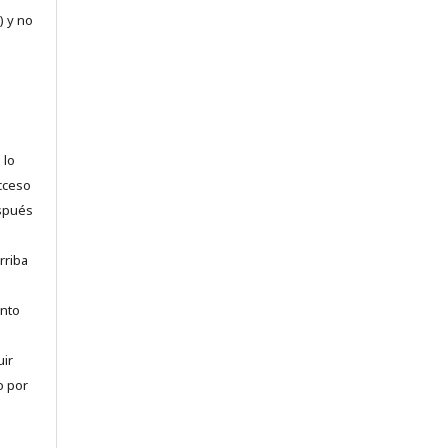
) y no
 lo
acceso
espués
rriba
anto
uir
o por