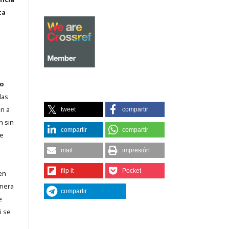
ta
o
las
n a
tweet
compartir
n sin
compartir
compartir
de
mail
impresión
flip it
Pocket
en
lnera
compartir
e
i se