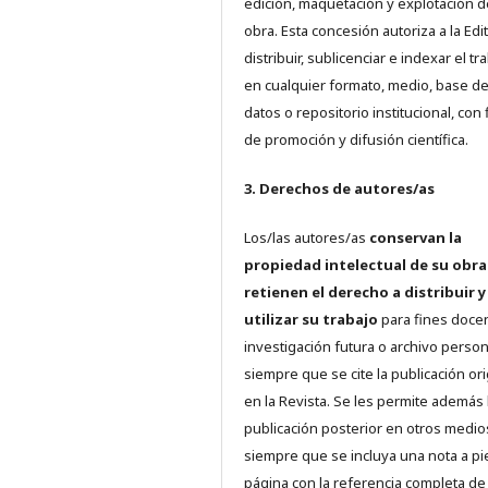
edición, maquetación y explotación d
obra. Esta concesión autoriza a la Edit
distribuir, sublicenciar e indexar el tr
en cualquier formato, medio, base d
datos o repositorio institucional, con 
de promoción y difusión científica.
3. Derechos de autores/as
Los/las autores/as
conservan la
propiedad intelectual de su obra
retienen el derecho a distribuir y
utilizar su trabajo
para fines doce
investigación futura o archivo person
siempre que se cite la publicación ori
en la Revista. Se les permite además 
publicación posterior en otros medio
siempre que se incluya una nota a pi
página con la referencia completa d