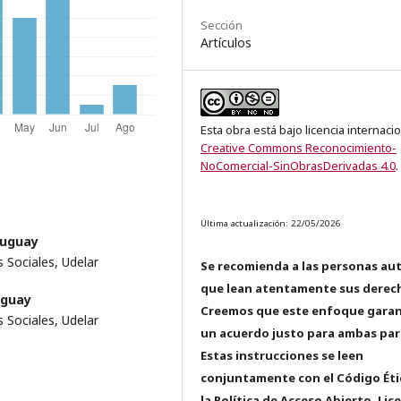
Sección
Artículos
Esta obra está bajo licencia internaci
Creative Commons Reconocimiento-
NoComercial-SinObrasDerivadas 4.0
.
Última actualización: 22/05/2026
ruguay
 Sociales, Udelar
Se recomienda a las personas au
que lean atentamente sus derec
uguay
Creemos que este enfoque garan
 Sociales, Udelar
un acuerdo justo para ambas par
Estas instrucciones se leen
conjuntamente con el Código Éti
la Política de Acceso Abierto, Lic