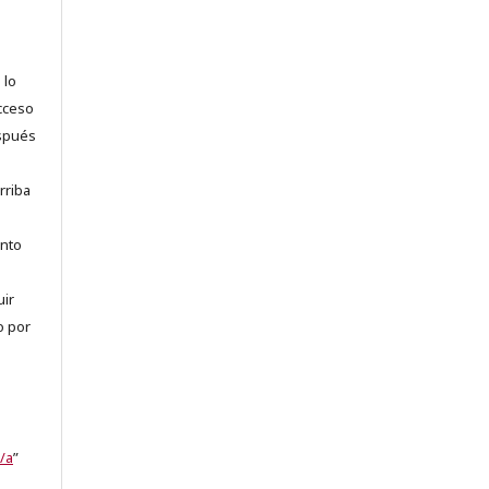
 lo
acceso
espués
rriba
anto
uir
o por
/a
”