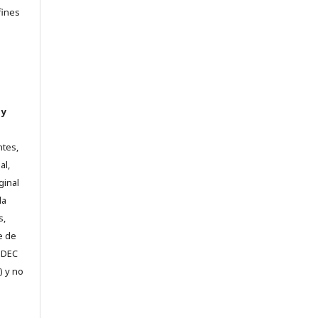
fines
 y
ntes,
al,
ginal
la
s,
e de
e DEC
) y no