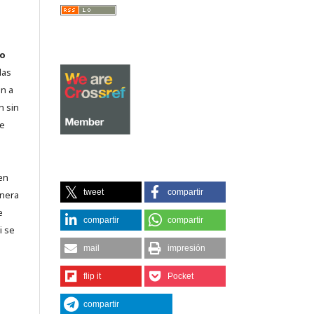
o
las
n a
n sin
de
en
tweet
compartir
lnera
e
compartir
compartir
i se
mail
impresión
flip it
Pocket
compartir