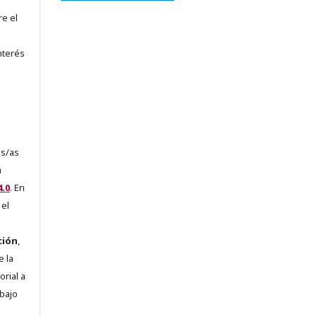
re el
nterés
es/as
a
.0
. En
 el
ción
,
e la
orial a
abajo
e