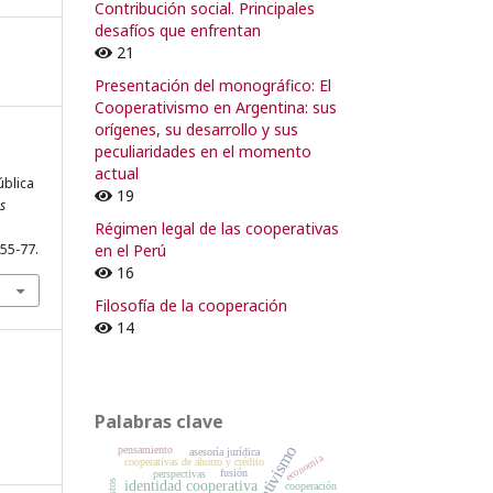
Contribución social. Principales
desafíos que enfrentan
21
Presentación del monográfico: El
Cooperativismo en Argentina: sus
orígenes, su desarrollo y sus
peculiaridades en el momento
actual
ública
19
s
Régimen legal de las cooperativas
55-77.
en el Perú
16
Filosofía de la cooperación
14
Palabras clave
cooperativismo
pensamiento
asesoría jurídica
economía
cooperativas de ahorro y crédito
fusión
perspectivas
identidad cooperativa
cooperación