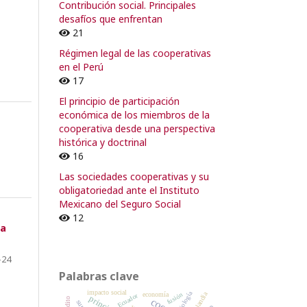
Contribución social. Principales
desafíos que enfrentan
21
Régimen legal de las cooperativas
en el Perú
17
El principio de participación
económica de los miembros de la
cooperativa desde una perspectiva
histórica y doctrinal
16
Las sociedades cooperativas y su
obligatoriedad ante el Instituto
Mexicano del Seguro Social
12
ca
-24
Palabras clave
impacto social
biología
Finlandia
economía
fusión
Ecuador