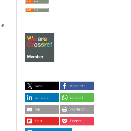
143
tweet
compartir
compartir
compartir
mail
impresión
flip it
Pocket