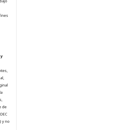
abajo
e
fines
 y
ntes,
al,
ginal
la
s,
e de
e DEC
) y no