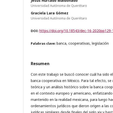
Jesús Hurtado Maldonado
Universidad Autónoma de Querétaro
Graciela Lara Gómez
Universidad Autónoma de Querétaro
https://doi.org/10.18543/dec-16-2020pp129-
DOI:
banca, cooperativas, legislación
Palabras clave:
Resumen
Con este trabajo se buscó conocer cuál ha sido el
banca cooperativa en México. Para tal efecto, se
teórica y un análisis histórico sobre la banca coop
en el contexto europeo y americano, enfatizando 
mantenido en la realidad mexicana, para luego hac
ordenamientos jurídicos que dieron origen a las c
jurídicas similares desde finales del siglo xix y has