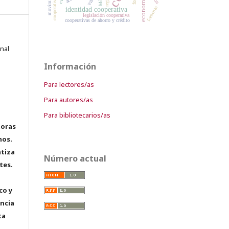
fomento
identidad cooperativa
legislación cooperativa
cooperativas de ahorro y crédito
onal
Información
Para lectores/as
Para autores/as
Para bibliotecarios/as
toras
hos.
tiza
Número actual
tes.
co y
encia
ta