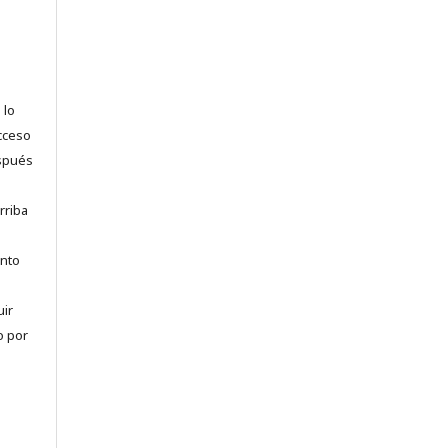
 lo
acceso
espués
rriba
anto
uir
o por