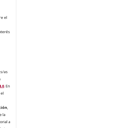
re el
nterés
es/as
a
.0
. En
 el
ción
,
e la
orial a