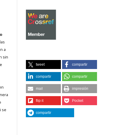
o
las
n a
n sin
de
tweet
compartir
compartir
compartir
en
mail
impresión
lnera
flip it
Pocket
e
i se
compartir