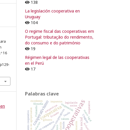
138
La legislación cooperativa en
Uruguay
104
O regime fiscal das cooperativas em
Portugal: tributação do rendimento,
Lara
do consumo e do património
n
19
n.º 16
Régimen legal de las cooperativas
en el Perú
pp129-
17
Palabras clave
cooperativas
excedentes
cooperativismo
impuestos
cooperative
legislación
filosofía
cooperación
perspectivas
 en
cooperativa
socios
Finlandia
cooperativas no agropecuarias
valores cooperativos
marco legal
movimiento cooperativo
Ecuador
fraude
Uruguay
economía social
valores
género
acto cooperativo
formación
evolución
fusión
inclusión
regulación
México