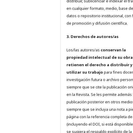
distribuir, sublicenciar e indexar el tr
en cualquier formato, medio, base d
datos o repositorio institucional, con 
de promoción y difusión científica.
3. Derechos de autores/as
Los/las autores/as
conservan la
propiedad intelectual de su obra
retienen el derecho a distribuir y
utilizar su trabajo
para fines doce
investigación futura o archivo person
siempre que se cite la publicación ori
en la Revista. Se les permite además 
publicación posterior en otros medio
siempre que se incluya una nota a pi
página con la referencia completa d
(incluyendo el DOI, si está disponible
se sugiera el respaldo explícito de la