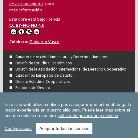
de acceso abierto
” para
más información.
Esta obra está bajo licencia
CC BY-NC-ND 4.0
Gobierno Vasco
Colabora
Anuario de Acción Humanitaria y Derechos Humanos
Boletín de Estudios Económicos
Boletín de la Asociación Internacional de Derecho Cooperativo
Cuadernos Europeos de Deusto
Deusto Estudios Cooperativos
Estudios de Deusto
Revista Deusto de Derechos Humanos
Tuning Journal for Higher Education
Este sitio web utiliza cookies para asegurar que usted obtenga la
Todas las Revistas Científicas de Deusto en
mejor experiencia en nuestro sitio web.
Puede leer más sobre el
OJS
uso de cookies en nuestra
política de privacidad y cookies
Todas las publicaciones de la Universidad
de Deusto
Configuración
Aceptar todas las cookies
Copyright © Universidad de Deusto