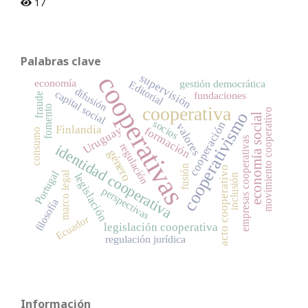
17
Palabras clave
cooperativas
supervisión
economía
gestión democrática
Editorial
difusión
capital social
fundaciones
fraude
cooperativa
fomento
movimiento cooperativo
cooperativismo
economía social
socios
cooperación
valores
Finlandia
Uruguay
formación
consumo
empresas cooperativas
regulación
identidad cooperativa
género
fusión
acto cooperativo
Portugal
marco legal
legislación
inclusión
perspectivas
filosofía
Ecuador
legislación cooperativa
regulación jurídica
Información