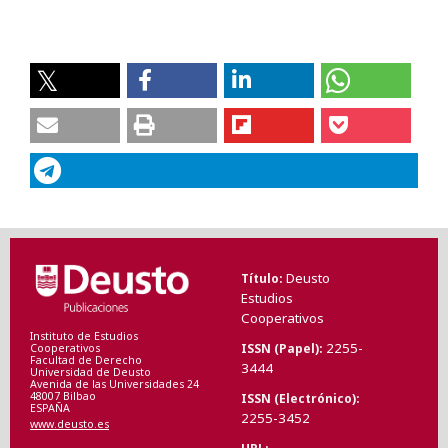
Deusto
Título
Estudios
Cooperativos
Instituto de Estudios
2255-
ISSN (Papel)
Cooperativos
Facultad de Derecho
3444
Universidad de Deusto
Avenida de las Universidades 24
48007 Bilbao
ISSN (Electrónico)
ESPAÑA
2255-3452
www.deusto.es