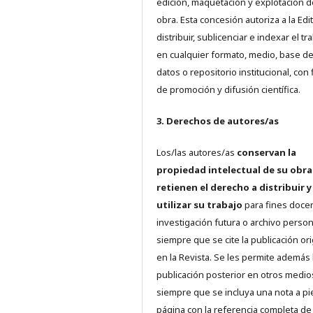
edición, maquetación y explotación d
obra. Esta concesión autoriza a la Edit
distribuir, sublicenciar e indexar el tr
en cualquier formato, medio, base d
datos o repositorio institucional, con 
de promoción y difusión científica.
3. Derechos de autores/as
Los/las autores/as
conservan la
propiedad intelectual de su obra
retienen el derecho a distribuir y
utilizar su trabajo
para fines doce
investigación futura o archivo person
siempre que se cite la publicación ori
en la Revista. Se les permite además 
publicación posterior en otros medio
siempre que se incluya una nota a pi
página con la referencia completa d