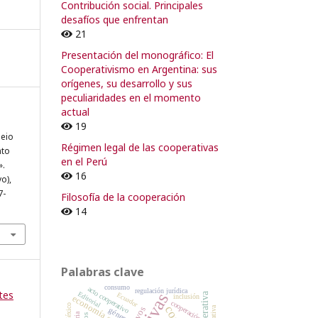
Contribución social. Principales
desafíos que enfrentan
21
Presentación del monográfico: El
Cooperativismo en Argentina: sus
orígenes, su desarrollo y sus
peculiaridades en el momento
actual
19
eio
Régimen legal de las cooperativas
nto
en el Perú
».
16
yo),
7-
Filosofía de la cooperación
14
Palabras clave
consumo
acto cooperativo
regulación jurídica
tes
Editorial
Ecuador
inclusión
economía social
cooperación
México
género