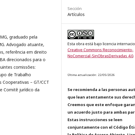
Sección
Artículos
-MG, graduado pela
Esta obra está bajo licencia internaci
 MG. Advogado atuante,
Creative Commons Reconocimiento-
s, referência em direito
NoComercial-SinObrasDerivadas 4.0
.
BA direcionados para o
guintes comissões:
upo de Trabalho
Última actualización: 22/05/2026
s Cooperativas – GT/CCT
Se recomienda a las personas au
 Comitê jurídico da
que lean atentamente sus derec
Creemos que este enfoque garan
un acuerdo justo para ambas par
Estas instrucciones se leen
conjuntamente con el Código Éti
la Política de Acceso Abierto, Lic