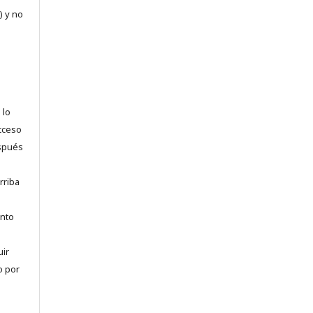
) y no
 lo
acceso
espués
rriba
anto
uir
o por