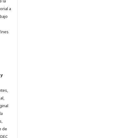
e la
orial a
abajo
e
fines
 y
ntes,
al,
ginal
la
s,
e de
e DEC