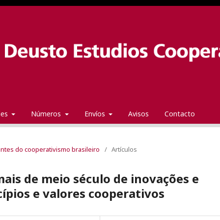
ales
Números
Envíos
Avisos
Contacto
ntes do cooperativismo brasileiro
/
Artículos
ais de meio século de inovações e
ípios e valores cooperativos