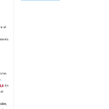
re el
nterés
es/as
a
.0
. En
 el
ción
,