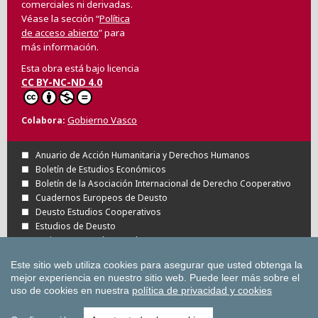
comerciales ni derivadas.
Véase la sección “
Política
de acceso abierto
” para
más información.
Esta obra está bajo licencia
CC BY-NC-ND 4.0
Gobierno Vasco
Colabora
Anuario de Acción Humanitaria y Derechos Humanos
Boletín de Estudios Económicos
Boletín de la Asociación Internacional de Derecho Cooperativo
Cuadernos Europeos de Deusto
Deusto Estudios Cooperativos
Estudios de Deusto
Revista Deusto de Derechos Humanos
Tuning Journal for Higher Education
Este sitio web utiliza cookies para asegurar que usted obtenga la
Todas las Revistas Científicas de Deusto en
mejor experiencia en nuestro sitio web.
Puede leer más sobre el
OJS
uso de cookies en nuestra
política de privacidad y cookies
Todas las publicaciones de la Universidad
de Deusto