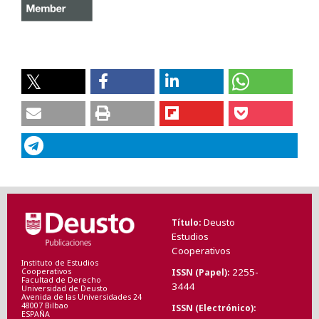
Deusto
Título
Estudios
Cooperativos
Instituto de Estudios
2255-
ISSN (Papel)
Cooperativos
Facultad de Derecho
3444
Universidad de Deusto
Avenida de las Universidades 24
48007 Bilbao
ISSN (Electrónico)
ESPAÑA