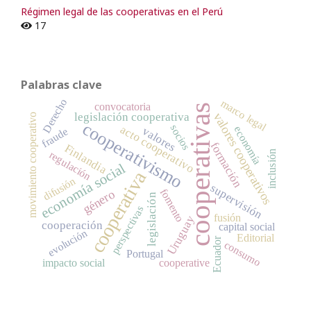
Régimen legal de las cooperativas en el Perú
17
Palabras clave
Derecho
marco legal
convocatoria
cooperativas
valores cooperativos
legislación cooperativa
movimiento cooperativo
cooperativismo
socios
acto cooperativo
economía
valores
fraude
formación
Finlandia
regulación
inclusión
economía social
cooperativa
difusión
supervisión
fomento
género
legislación
perspectivas
fusión
Uruguay
cooperación
capital social
evolución
Editorial
Ecuador
consumo
Portugal
impacto social
cooperative