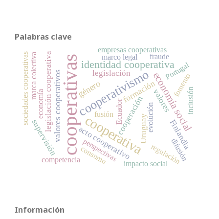
Palabras clave
empresas cooperativas
legislación cooperativa
sociedades cooperativas
marca colectiva
fraude
marco legal
cooperativas
identidad cooperativa
Portugal
cooperativismo
legislación
valores cooperativos
economía social
fomento
género
formación
inclusión
valores
economía
cooperación
Ecuador
evolución
fusión
cooperativa
Uruguay
supervisión
Finlandia
acto cooperativo
difusión
perspectivas
regulación
consumo
competencia
impacto social
Información