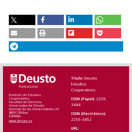
Deusto
Título
Estudios
Cooperativos
Instituto de Estudios
2255-
ISSN (Papel)
Cooperativos
Facultad de Derecho
3444
Universidad de Deusto
Avenida de las Universidades 24
48007 Bilbao
ISSN (Electrónico)
ESPAÑA
2255-3452
www.deusto.es
URL