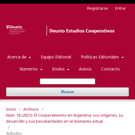
Registrarse
Entrar
Acerca de
Equipo Editorial
Políticas Editoriales
Números
Envíos
Avisos
Contacto
Buscar
Inicio
/
Archivos
/
Núm. 18 (2021): El Cooperativismo en Argentina: sus orígenes, su
desarrollo y sus peculiaridades en el momento actual
/
Artículos