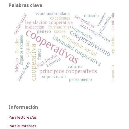
Palabras clave
economía solidaria
fomento
capital social
difusión
economía
perspectivas
Finlandia
excedentes
legislación cooperativa
acto cooperativo
cooperación
formación
inspección
cooperativas
cooperativismo
género
socios
economía social
identidad cooperativa
órganos sociales
regulación
Ecuador
Uruguay
cooperativa
fraude
legislación
Editorial
México
marco legal
valores
consumo
principios cooperativos
supervisión
pensamiento
Información
Para lectores/as
Para autores/as