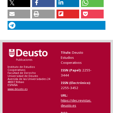
Deusto
Título
Estudios
Cooperativos
Instituto de Estudios
2255-
ISSN (Papel)
Cooperativos
Facultad de Derecho
3444
Universidad de Deusto
Avenida de las Universidades 24
48007 Bilbao
ISSN (Electrónico)
ESPAÑA
2255-3452
www.deusto.es
URL
https://dec.revistas.
deusto.es