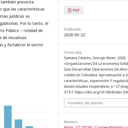
, también presenta
o que las características
PDF
rmas jurídicas se
latorias. Por lo tanto, el
Publicado
dito Público —Unidad de
2026-05-22
 de iniciativas
as y fortalecer el sector
Cómo citar
Santana Cetares, George Alexis. 2026.
«Organizaciones De La economía Solid
Que Desarrollan Operaciones De Ahor
crédito En Colombia. Aproximación a S
características, supervisión Y regulaci
Deusto Estudios Cooperativos
, n.º 27 (ma
37-57. https://doi.org/10.18543/dec.34
Formatos de citación
Número
Núm. 27 (2026): Cooperativismo y