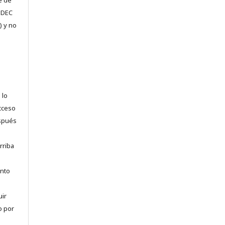
e de
e DEC
) y no
 lo
acceso
espués
rriba
anto
uir
o por