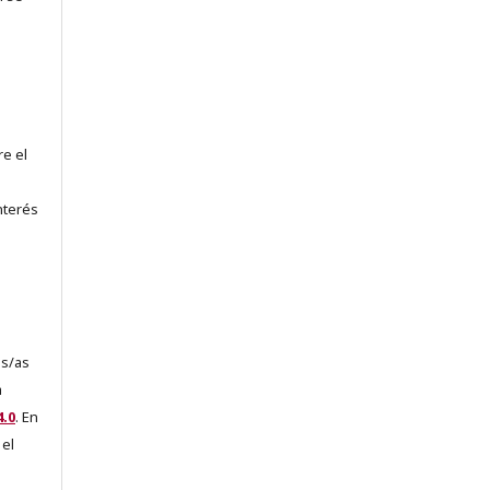
re el
nterés
es/as
a
.0
. En
 el