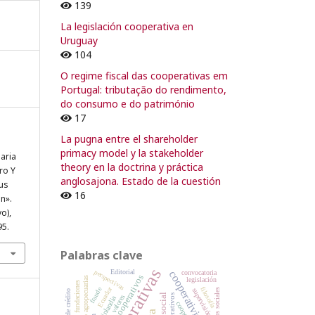
139
La legislación cooperativa en
Uruguay
104
O regime fiscal das cooperativas em
Portugal: tributação do rendimento,
do consumo e do património
17
La pugna entre el shareholder
primacy model y la stakeholder
aria
theory en la doctrina y práctica
ro Y
anglosajona. Estado de la cuestión
us
16
ón».
yo),
95.
Palabras clave
cooperativas
perspectivas
Editorial
convocatoria
cooperativismo
principios cooperativos
legislación
fundaciones
Ecuador
fraude
filosofía
supervisión
órganos sociales
valores
Finlandia