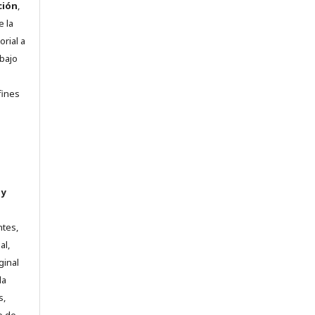
ción
,
e la
orial a
abajo
e
fines
 y
ntes,
al,
ginal
la
s,