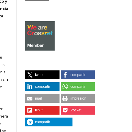
co y
encia
ta
o
las
n a
tweet
compartir
n sin
de
compartir
compartir
mail
impresión
en
flip it
Pocket
lnera
compartir
e
i se