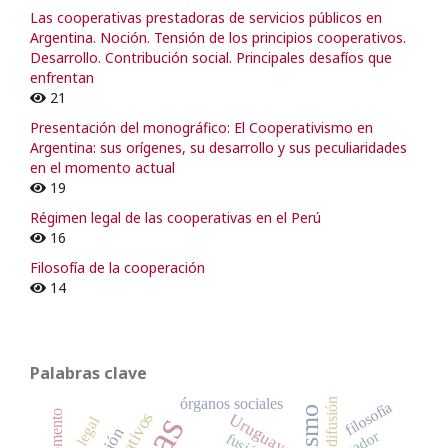
Las cooperativas prestadoras de servicios públicos en
Argentina. Noción. Tensión de los principios cooperativos.
Desarrollo. Contribución social. Principales desafíos que
enfrentan
21
Presentación del monográfico: El Cooperativismo en
Argentina: sus orígenes, su desarrollo y sus peculiaridades
en el momento actual
19
Régimen legal de las cooperativas en el Perú
16
Filosofía de la cooperación
14
Palabras clave
órganos sociales
difusión
filosofía
fomento
Uruguay
Ecuador
fusión