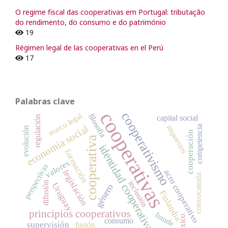
O regime fiscal das cooperativas em Portugal: tributação
do rendimento, do consumo e do património
19
Régimen legal de las cooperativas en el Perú
17
Palabras clave
cooperativas
cooperativismo
marco legal
filosofía
capital social
regulación
impuestos
economía social
competencia
evolución
cooperación
cooperativa
identidad cooperativa
formación
valores
perspectivas
acto cooperativo
legislación
convocatoria
inclusión
difusión
Uruguay
género
Finlandia
principios cooperativos
fraude
México
consumo
supervisión
fusión