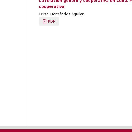
La relación género y cooperativa en Cuba. P
cooperativa
Orisel Hernández Aguilar
PDF