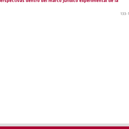
erspectivas dentro del marco jurídico experimental de la
133-