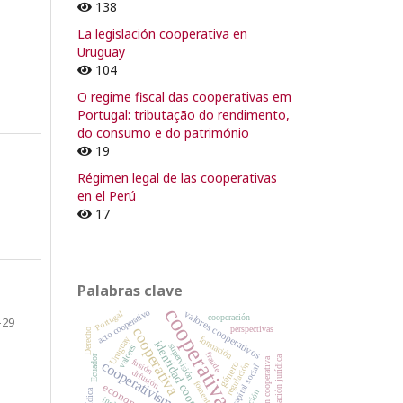
138
La legislación cooperativa en
Uruguay
104
O regime fiscal das cooperativas em
Portugal: tributação do rendimento,
do consumo e do património
19
Régimen legal de las cooperativas
en el Perú
17
Palabras clave
cooperativas
acto cooperativo
valores cooperativos
Portugal
cooperación
-29
perspectivas
cooperativa
Derecho
formación
Uruguay
identidad cooperativa
supervisión
valores
fraude
Ecuador
regulación jurídica
legislación cooperativa
fusión
cooperativismo
género
regulación
capital social
difusión
fomento