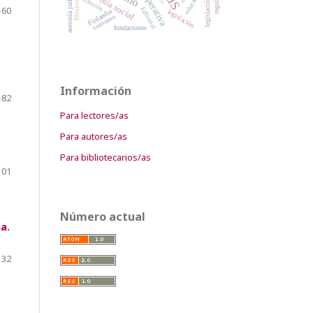
economía social
asesoría jurídica
educación
inclusión
México
-60
Editorial
Finlandia
legislación
consumo
fundaciones
Información
-82
Para lectores/as
Para autores/as
Para bibliotecarios/as
101
Número actual
a.
132