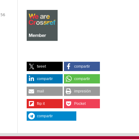
156
tweet
compartir
compartir
compartir
mail
impresión
flip it
Pocket
compartir