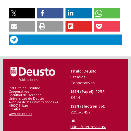
Deusto
Título
Estudios
Cooperativos
Instituto de Estudios
2255-
ISSN (Papel)
Cooperativos
Facultad de Derecho
3444
Universidad de Deusto
Avenida de las Universidades 24
48007 Bilbao
ISSN (Electrónico)
ESPAÑA
2255-3452
www.deusto.es
URL
https://dec.revistas.