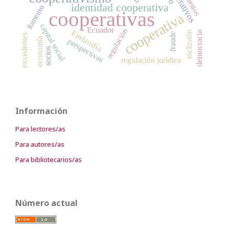
impuestos
identidad cooperativa
fomento
cooperativas
cooperativa
capital social
Ecuador
regulación
Finlandia
inclusión
democracia
fraude
excedentes
economía
perspectivas
socios
regulación jurídica
Información
Para lectores/as
Para autores/as
Para bibliotecarios/as
Número actual