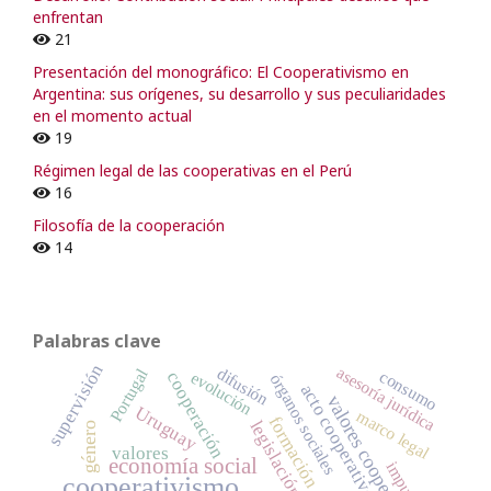
enfrentan
21
Presentación del monográfico: El Cooperativismo en
Argentina: sus orígenes, su desarrollo y sus peculiaridades
en el momento actual
19
Régimen legal de las cooperativas en el Perú
16
Filosofía de la cooperación
14
Palabras clave
supervisión
asesoría jurídica
difusión
Portugal
consumo
evolución
cooperación
órganos sociales
acto cooperativo
valores cooperativos
Uruguay
marco legal
formación
legislación
género
valores
economía social
cooperativismo