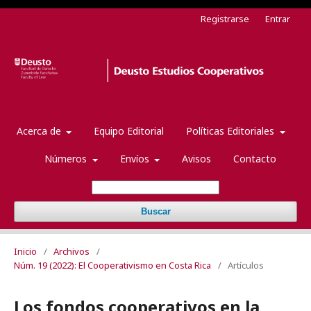
Registrarse
Entrar
Acerca de
Equipo Editorial
Políticas Editoriales
Números
Envíos
Avisos
Contacto
Buscar
Inicio
/
Archivos
/
Núm. 19 (2022): El Cooperativismo en Costa Rica
/
Artículos
Los fondos cooperativos en la