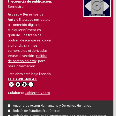
Frecuencia de publicación
Semestral
Acceso y Derechos de
El acceso inmediato
Autor
al contenido digital de
cualquier número es
gratuito. Los trabajos
podrán descargarse, copiar
y difundir, sin fines
comerciales ni derivadas.
Véase la sección “
Política
de acceso abierto
” para
más información.
Esta obra está bajo licencia
CC BY-NC-ND 4.0
Gobierno Vasco
Colabora
Anuario de Acción Humanitaria y Derechos Humanos
Boletín de Estudios Económicos
Boletín de la Asociación Internacional de Derecho Cooperativo