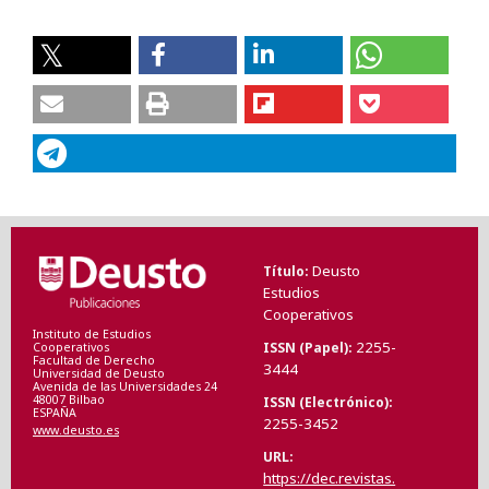
Deusto
Título
Estudios
Cooperativos
Instituto de Estudios
2255-
ISSN (Papel)
Cooperativos
Facultad de Derecho
3444
Universidad de Deusto
Avenida de las Universidades 24
48007 Bilbao
ISSN (Electrónico)
ESPAÑA
2255-3452
www.deusto.es
URL
https://dec.revistas.